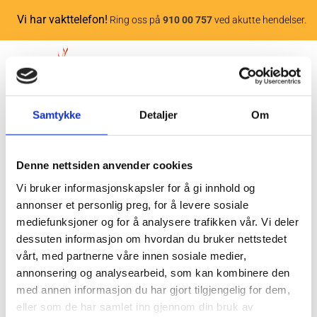
Vi har vakttelefon!
Ring oss på
910 00 757
ved akutte hendelser.
Samtykke
Detaljer
Om
Denne nettsiden anvender cookies
Vi bruker informasjonskapsler for å gi innhold og
15/06/2026
av Liv Tone
annonser et personlig preg, for å levere sosiale
mediefunksjoner og for å analysere trafikken vår. Vi deler
Nye nettleiepriser fra 1 juli 2026
dessuten informasjon om hvordan du bruker nettstedet
vårt, med partnerne våre innen sosiale medier,
annonsering og analysearbeid, som kan kombinere den
Fra 1 juli 2026 blir det prisøkning på nettleiepriser da vi
med annen informasjon du har gjort tilgjengelig for dem,
kopier nettleien til de lokale nettleverandørene.
eller som de har samlet inn gjennom din bruk av
Disse blir oppdatert på vår nettside fortløpende.